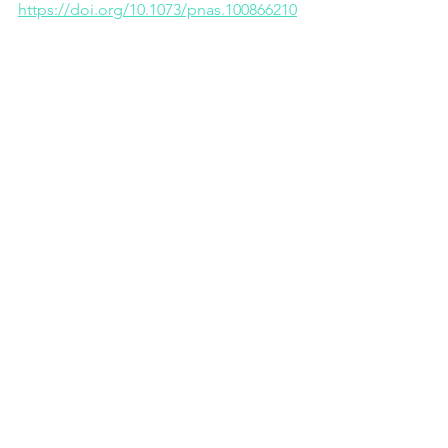
https://doi.org/10.1073/pnas.100866210
#chatGPT
#IA
#inteligenciaartificial
#cerebro
#salud
#saludmental
#entornosaludable
#neurociencia
#TransformaciónDigital
#Tecnología
Ver todo
Entradas recientes