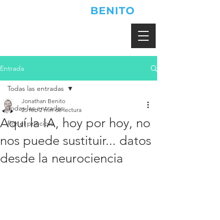
JONATHAN
BENITO
Entrada
Todas las entradas
Jonathan Benito
Todas las entradas
25 feb
2 min de lectura
Aquí la IA, hoy por hoy, no
Por el principio
nos puede sustituir... datos
desde la neurociencia