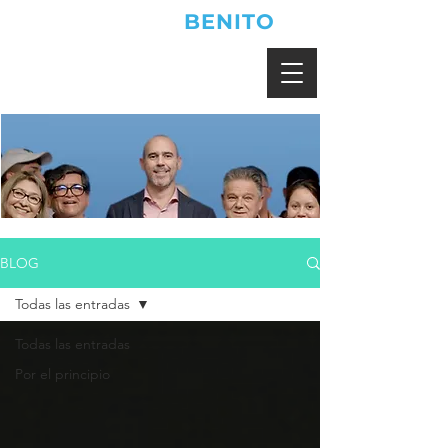
JONATHAN
BENITO
BLOG
Todas las entradas
Todas las entradas
Por el principio