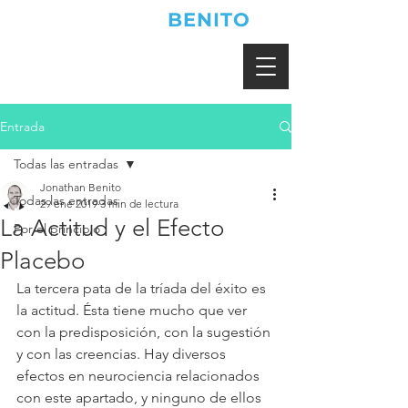
JONATHAN
BENITO
Entrada
Todas las entradas
Jonathan Benito
Todas las entradas
29 ene 2019
3 min de lectura
La Actitud y el Efecto
Por el principio
Placebo
La tercera pata de la tríada del éxito es 
la actitud. Ésta tiene mucho que ver 
con la predisposición, con la sugestión 
y con las creencias. Hay diversos 
efectos en neurociencia relacionados 
con este apartado, y ninguno de ellos 