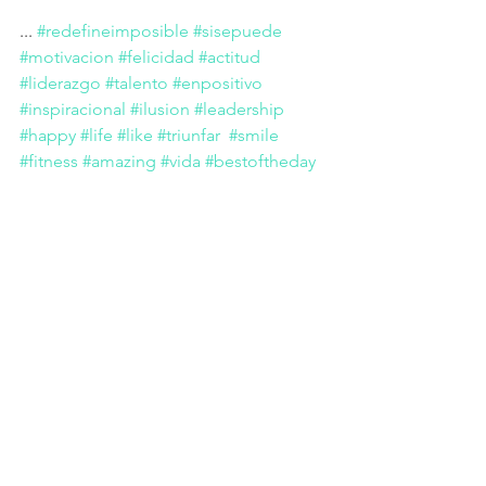
... 
#redefineimposible
#sisepuede
#motivacion
#felicidad
#actitud
#liderazgo
#talento
#enpositivo
#inspiracional
#ilusion
#leadership
#happy
#life
#like
#triunfar
#smile
#fitness
#amazing
#vida
#bestoftheday